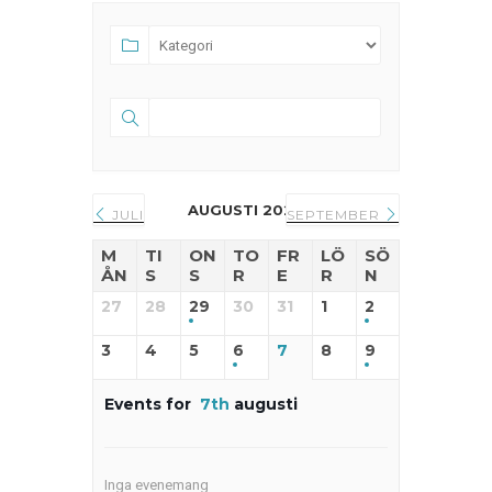
AUGUSTI 2026
JULI
SEPTEMBER
M
TI
ON
TO
FR
LÖ
SÖ
ÅN
S
S
R
E
R
N
27
28
29
30
31
1
2
3
4
5
6
7
8
9
Events for
7th
augusti
Inga evenemang