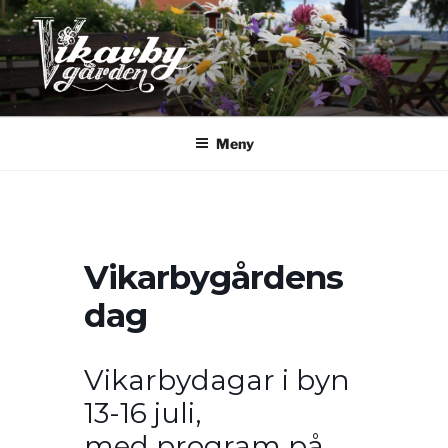
Hoppa
till
innehåll
VIKARBYGÅRDEN
Semester i hjärtat av Dalarna
Meny
Vikarbygårdens
dag
Vikarbydagar i byn
13-16 juli,
med program på