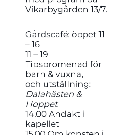
Vikarbygården 13/7.
Gårdscafé: öppet 11
– 16
11 – 19
Tipspromenad för
barn & vuxna,
och utställning:
Dalahästen &
Hoppet
14.00 Andakt i
kapellet
15.00 Om konsten i